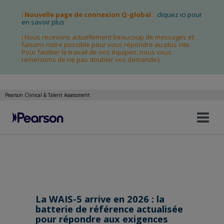
ℹ
Nouvelle page de connexion Q-global
:
cliquez ici pour
en savoir plus
ℹ Nous recevons actuellement beaucoup de messages et
faisons notre possible pour vous répondre au plus vite.
Pour faciliter le travail de nos équipes, nous vous
remercions de ne pas doubler vos demandes.
Pearson Clinical & Talent Assessment
Bas
Allez
la
au
nav
contenu
La WAIS-5 arrive en 2026 : la
batterie de référence actualisée
pour répondre aux exigences