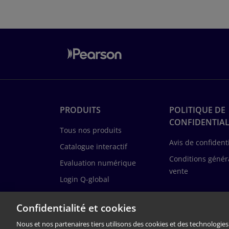
PRODUITS
POLITIQUE DE
CONFIDENTIAL
Tous nos produits
Avis de confidenti
Catalogue interactif
Conditions génér
Evaluation numérique
vente
Login Q-global
Login Q-interactive
Confidentialité et cookies
Calculatrice d'âge
Nous et nos partenaires tiers utilisons des cookies et des technologies 