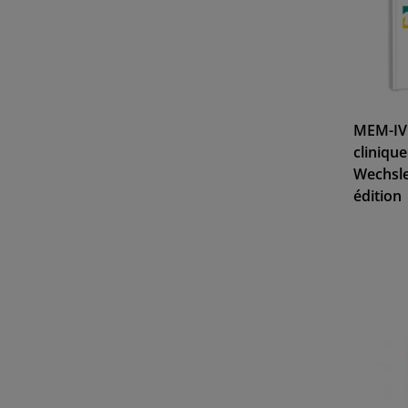
MEM-IV 
cliniqu
Wechsle
édition