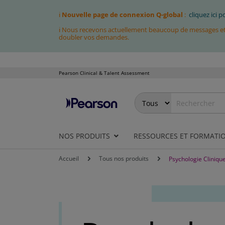
ℹ
Nouvelle page de connexion Q-global
:
cliquez ici 
ℹ Nous recevons actuellement beaucoup de messages et fa
doubler vos demandes.
Pearson Clinical & Talent Assessment
Allez
au
contenu
NOS PRODUITS
RESSOURCES ET FORMATI
Accueil
Tous nos produits
Psychologie Cliniqu