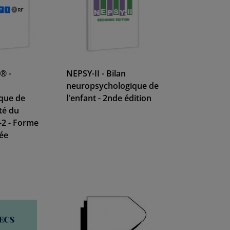
® -
NEPSY-II - Bilan
neuropsychologique de
que de
l'enfant - 2nde édition
té du
-2 - Forme
ée