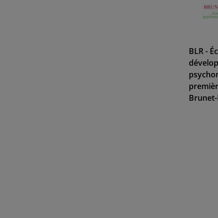
BLR - Éc
dévelo
psychom
premièr
Brunet-