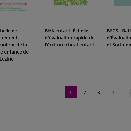
helle de
BHK enfant- Échelle
BECS - Batt
ppement
d'évaluation rapide de
d'Évaluati
oteur de la
l'écriture chez l'enfant
et Socio-é
e enfance de
Lezine
Page
Vous êtes actuellement sur la 
Page
Page
Page
1
2
3
4