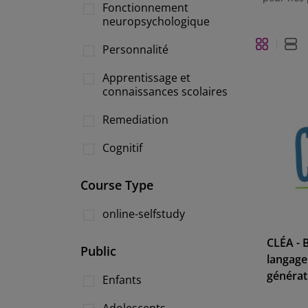
Fonctionnement
neuropsychologique
Grille
Li
Afficher
Personnalité
en
Apprentissage et
connaissances scolaires
Remediation
Cognitif
Course Type
online-selfstudy
CLÉA - 
Public
langage
générat
Enfants