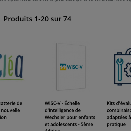
Produits
1
-
20
sur
74
ste
Batterie de
WISC-V - Échelle
Kits d'éval
 nouvelle
d'intelligence de
combinaiso
ion
Wechsler pour enfants
adaptées à
et adolescents - 5ème
pratique