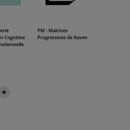
erie
PM - Matrices
on Cognitive
Progressives de Raven
motionnelle
page
Page
Suivant