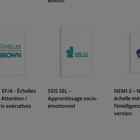
édition
F/A - Échelles
SSIS SEL –
NEMI-3 – N
 Attention /
Apprentissage socio-
échelle mé
ns exécutives
émotionnel
l’intellige
version