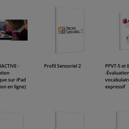
ACTIVE -
Profil Sensoriel 2
PPVT-5 et 
ation
-Évaluatio
ue sur iPad
vocabulaire
ion en ligne)
expressif