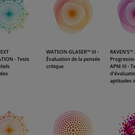
EXT
WATSON-GLASER™ III -
RAVEN’S™
TION - Tests
Évaluation de la pensée
Progressiv
tiels
critique
APM III - T
udes
d'évaluati
aptitudes i