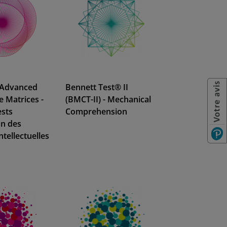
 Advanced
Bennett Test® II
e Matrices -
(BMCT-II) - Mechanical
ests
Comprehension
on des
ntellectuelles