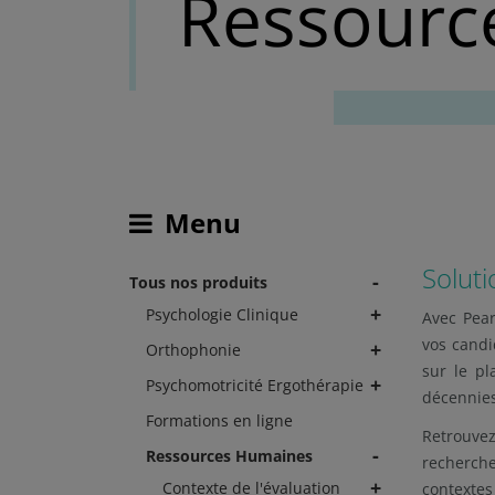
Ressourc
Menu
Soluti
-
Tous nos produits
+
Psychologie Clinique
Avec Pear
vos candi
+
Orthophonie
sur le p
+
Psychomotricité Ergothérapie
décennie
Formations en ligne
Retrouvez
-
Ressources Humaines
recherche
+
Contexte de l'évaluation
contextes