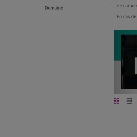
de caract
+
Domaine
En cas de
P
Grille
Li
Afficher
en