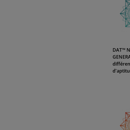
DAT™ N
GENERA
différen
d'aptit