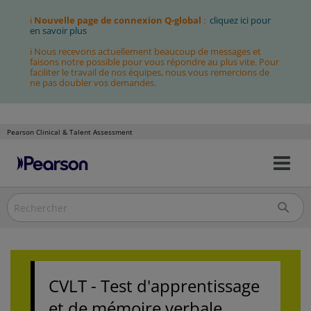
ℹ
Nouvelle page de connexion Q-global
:
cliquez ici pour
en savoir plus
ℹ Nous recevons actuellement beaucoup de messages et
faisons notre possible pour vous répondre au plus vite. Pour
faciliter le travail de nos équipes, nous vous remercions de
ne pas doubler vos demandes.
Pearson Clinical & Talent Assessment
Bas
Allez
la
au
nav
contenu
CVLT - Test d'apprentissage
et de mémoire verbale