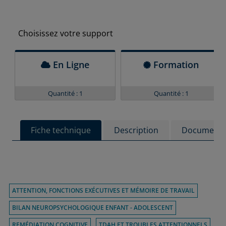
Choisissez votre support
En Ligne
Formation
Quantité : 1
Quantité : 1
Fiche technique
Description
Documenta
ATTENTION, FONCTIONS EXÉCUTIVES ET MÉMOIRE DE TRAVAIL
BILAN NEUROPSYCHOLOGIQUE ENFANT - ADOLESCENT
REMÉDIATION COGNITIVE
TDAH ET TROUBLES ATTENTIONNELS