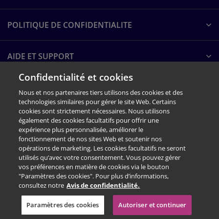
POLITIQUE DE CONFIDENTIALITE
AIDE ET SUPPORT
Confidentialité et cookies
A PROPOS DE PEARSON
Nous et nos partenaires tiers utilisons des cookies et des
technologies similaires pour gérer le site Web. Certains
cookies sont strictement nécessaires. Nous utilisons
également des cookies facultatifs pour offrir une
expérience plus personnalisée, améliorer le
fonctionnement de nos sites Web et soutenir nos
opérations de marketing. Les cookies facultatifs ne seront
utilisés qu’avec votre consentement. Vous pouvez gérer
vos préférences en matière de cookies via le bouton
"Paramètres des cookies". Pour plus d’informations,
consultez notre
Avis de confidentialité.
© 1996–2026 Pearson. Tous droits réservés, y compris ceux relatifs à
l'exploration de textes et de données, ainsi qu'à l'entraînement d'intelligence
Paramètres des cookies
Autoriser et continuer
TOP
artificielle et de technologies similaires.