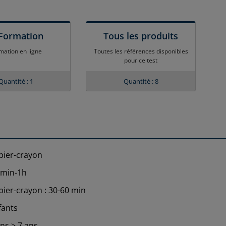
Formation
Tous les produits
mation en ligne
Toutes les références disponibles
pour ce test
Quantité : 1
Quantité : 8
pier-crayon
 min-1h
pier-crayon : 30-60 min
fants
ans > 7 ans