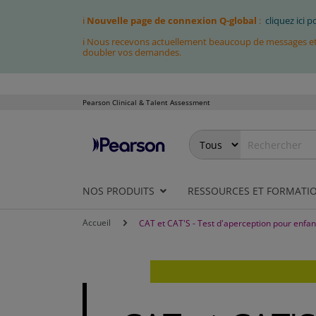
ℹ
Nouvelle page de connexion Q-global
:
cliquez ici 
ℹ Nous recevons actuellement beaucoup de messages et fa
doubler vos demandes.
Pearson Clinical & Talent Assessment
Allez
au
contenu
NOS PRODUITS
RESSOURCES ET FORMATI
Accueil
CAT et CAT'S - Test d'aperception pour enfan