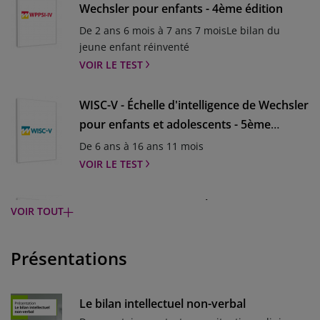
Wechsler pour enfants - 4ème édition
De 2 ans 6 mois à 7 ans 7 moisLe bilan du
jeune enfant réinventé
VOIR LE TEST
WISC-V - Échelle d'intelligence de Wechsler
pour enfants et adolescents - 5ème
édition
De 6 ans à 16 ans 11 mois
VOIR LE TEST
KABC-II - Batterie pour l'examen
VOIR TOUT
psychologique de l'enfant - 2nde édition
De 3 ans à 12 ans 11 moisElle s'appuie sur un
Présentations
important élargissement des fondements
théoriquesLe matériel complet du KABC-II est
VOIR LE TEST
actuellement en rupture de stock mais sera
Le bilan intellectuel non-verbal
bientôt de retour. Merci pour votre
NEMI-3 – Nouvelle échelle métrique de