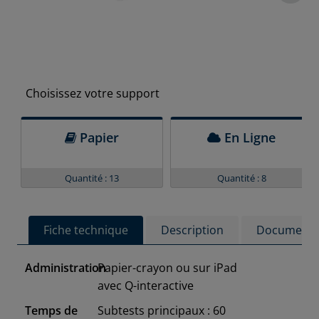
Choisissez votre support
Papier
En Ligne
Quantité : 13
Quantité : 8
Fiche technique
Description
Documenta
Administration
Papier-crayon ou sur iPad
avec Q-interactive
Temps de
Subtests principaux : 60