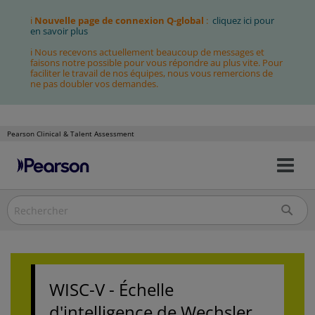
ℹ
Nouvelle page de connexion Q-global
:
cliquez ici pour
en savoir plus
ℹ Nous recevons actuellement beaucoup de messages et
faisons notre possible pour vous répondre au plus vite. Pour
faciliter le travail de nos équipes, nous vous remercions de
ne pas doubler vos demandes.
Pearson Clinical & Talent Assessment
Bas
Allez
la
au
nav
contenu
WISC-V - Échelle
d'intelligence de Wechsler