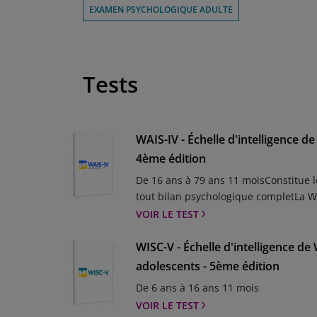
EXAMEN PSYCHOLOGIQUE ADULTE
Tests
WAIS-IV - Échelle d'intelligence d
4ème édition
De 16 ans à 79 ans 11 moisConstitue l
tout bilan psychologique completLa WA
batterie de référence actualisée pou
VOIR LE TEST
cliniques d’aujourd’huiDepuis plus de 
batterie de référence pour l’évaluatio
WISC-V - Échelle d'intelligence de
l’adulte. Avec la WAIS-5, cet outil ind
adolescents - 5ème édition
s’adapter aux besoins cliniques actuel
De 6 ans à 16 ans 11 mois
informé en priorité des actualités, d
VOIR LE TEST
venir et des offres exclusives. Je m'i