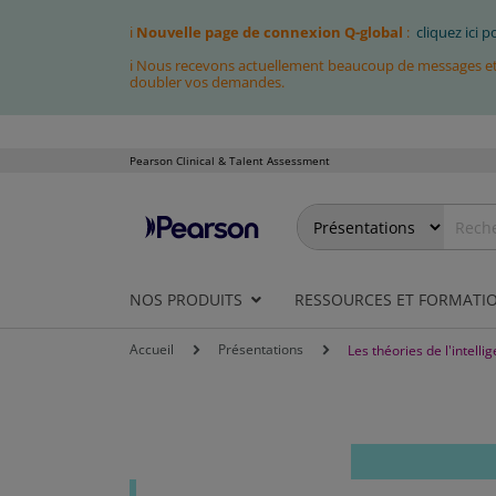
ℹ
Nouvelle page de connexion Q-global
:
cliquez ici 
ℹ Nous recevons actuellement beaucoup de messages et fa
doubler vos demandes.
Pearson Clinical & Talent Assessment
Allez
au
contenu
NOS PRODUITS
RESSOURCES ET FORMATI
Accueil
Présentations
Les théories de l'intelli