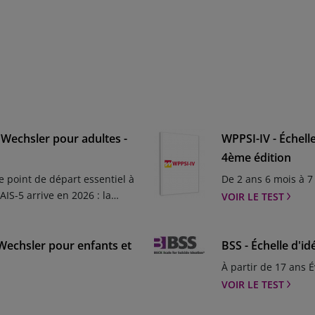
e Wechsler pour adultes -
WPPSI-IV - Échell
4ème édition
e point de départ essentiel à
De 2 ans 6 mois à 7
IS-5 arrive en 2026 : la
VOIR LE TEST
r répondre aux exigences
60 ans, la WAIS constitue la
n des capacités cognitives de
 Wechsler pour enfants et
BSS - Échelle d'id
ispensable évolue pour
À partir de 17 ans É
s. Inscrivez-vous pour être
VOIR LE TEST
u lancement, des ressources à
nscris .mgz-element.e08wlle