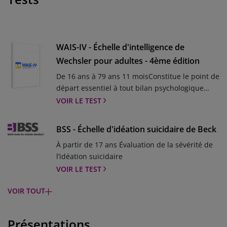
WAIS-IV - Échelle d'intelligence de
Wechsler pour adultes - 4ème édition
De 16 ans à 79 ans 11 moisConstitue le point de
départ essentiel à tout bilan psychologique
completLa WAIS-5 arrive en 2026 : la batterie de
VOIR LE TEST
référence actualisée pour répondre aux
exigences cliniques d’aujourd’huiDepuis plus
BSS - Échelle d'idéation suicidaire de Beck
de 60 ans, la WAIS constitue la batterie de
À partir de 17 ans Évaluation de la sévérité de
référence pour l’évaluation des capacités
l’idéation suicidaire
cognitives de l’adulte. Avec la WAIS-5, cet outil
VOIR LE TEST
indispensable évolue pour s’adapter aux
besoins cliniques actuels. Inscrivez-vous pour
VOIR TOUT
être informé en priorité des actualités, du
BHS - Échelle de désespoir de Beck
lancement, des ressources à venir et des offres
À partir de 17 ansÉvalue l’intensité du
exclusives. Je m'inscris .mgz-element.e08wlle
Présentations
désespoir pour repérer l’intention suicidaire