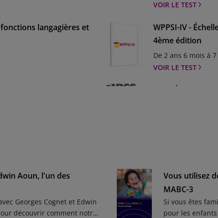
batterie de référen
VOIR LE TEST
cliniques d’aujourd
batterie de référen
 fonctions langagières et
WPPSI-IV - Échell
l’adulte. Avec la WA
4ème édition
s’adapter aux besoi
De 2 ans 6 mois à 7
informé en priorité
VOIR LE TEST
venir et des offres 
.mgz-link{color:#ff
 Wechsler pour enfants et
BSS - Échelle d'id
element.e08wlle .mg
À partir de 17 ans É
VOIR LE TEST
ck
BDI-2 - Inventair
u désespoir pour repérer
À partir de 16 ans 
dwin Aoun, l'un des
Vous utilisez 
de la dépression de
MABC-3
VOIR LE TEST
 avec Georges Cognet et Edwin
Si vous êtes fam
motionnel
BROWN EF/A - Éch
pour découvrir comment notre
pour les enfants