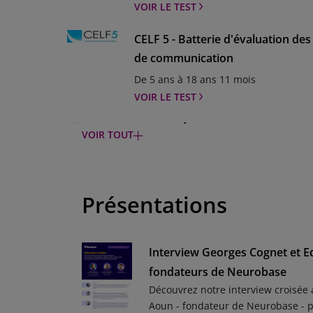
VOIR LE TEST
CELF 5 - Batterie d'évaluation des
de communication
De 5 ans à 18 ans 11 mois
VOIR LE TEST
WISC-V - Échelle d'intelligence de
VOIR TOUT
adolescents - 5ème édition
De 6 ans à 16 ans 11 mois
VOIR LE TEST
Présentations
BHS - Échelle de désespoir de Be
À partir de 17 ansÉvalue l’intensité d
Interview Georges Cognet et E
l’intention suicidaire
fondateurs de Neurobase
VOIR LE TEST
Découvrez notre interview croisée
SSIS SEL – Apprentissage socio-é
Aoun - fondateur de Neurobase - 