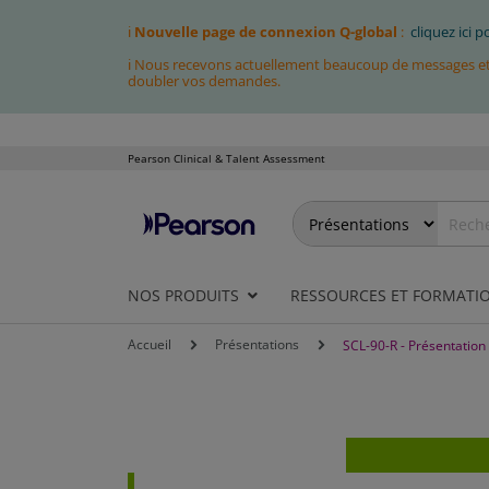
ℹ
Nouvelle page de connexion Q-global
:
cliquez ici 
ℹ Nous recevons actuellement beaucoup de messages et fa
doubler vos demandes.
Pearson Clinical & Talent Assessment
Allez
au
contenu
NOS PRODUITS
RESSOURCES ET FORMATI
Accueil
Présentations
SCL-90-R - Présentation