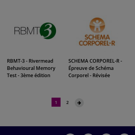
RBMT-3 - Rivermead
SCHEMA CORPOREL-R -
Behavioural Memory
Épreuve de Schéma
Test - 3ème édition
Corporel - Révisée
Page
Vous êtes actuellement sur la page
Page
Page
Suivant
1
2