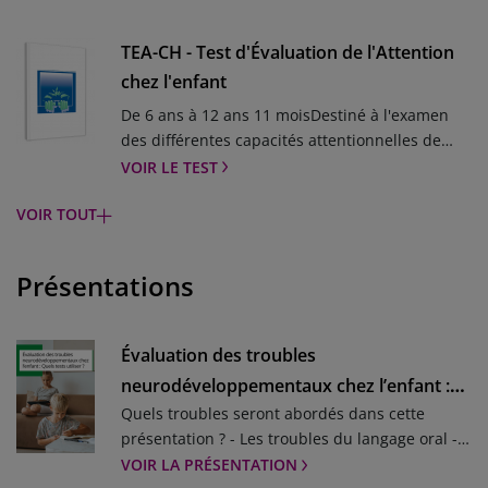
langagier ou moteur - nécessite souvent
l’utilisation de plusieurs outils d’évaluation.Les
TEA-CH - Test d'Évaluation de l'Attention
psychologues du Conseil Clinique ont donc
chez l'enfant
conçu pour vous des kits d’évaluation composés
chacun d’au moins trois tests complémentaires
De 6 ans à 12 ans 11 moisDestiné à l'examen
pour évaluer vos patients.Pour vous
des différentes capacités attentionnelles de
accompagner dans votre acquisition d’outils,
l'enfantNOUVEAU ! La formation en ligne au
VOIR LE TEST
une réduction de 15 % a été appliquée sur le
TEA-Ch est disponible
VOIR TOUT
coût total de ces kits.
BASC-3 - Système d'évaluation du
comportement de l'enfant - 3ème édition
Présentations
De 3 à 11 ansIdentification en auto et en
hétéro-évaluation des difficultés émotionnelles
et comportementales.
VOIR LE TEST
Évaluation des troubles
neurodéveloppementaux chez l’enfant :
Q-INTERACTIVE - L'évaluation numérique
Quels troubles seront abordés dans cette
Quels tests utiliser ?
sur iPad
présentation ? - Les troubles du langage oral -
Les troubles du langage écrit - Les troubles du
VOIR LA PRÉSENTATION
Demandez un mois d'essai gratuit