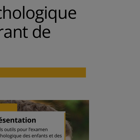
chologique
rant de