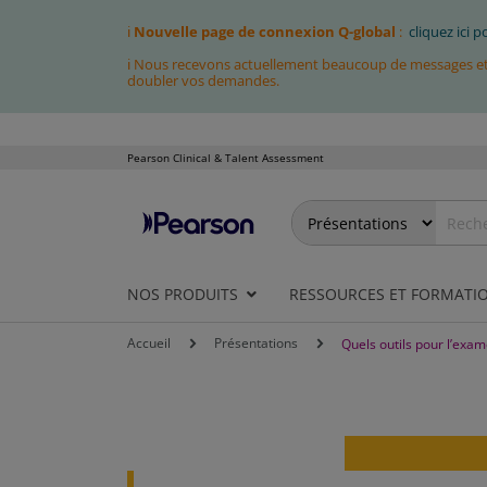
ℹ
Nouvelle page de connexion Q-global
:
cliquez ici 
ℹ Nous recevons actuellement beaucoup de messages et fa
doubler vos demandes.
Pearson Clinical & Talent Assessment
Allez
au
contenu
NOS PRODUITS
RESSOURCES ET FORMATI
Accueil
Présentations
Quels outils pour l’exam