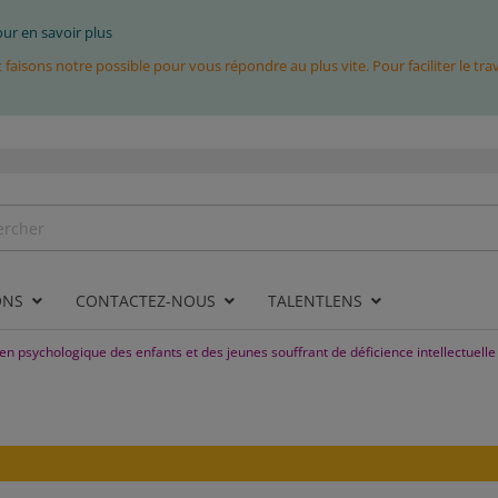
pour en savoir plus
isons notre possible pour vous répondre au plus vite. Pour faciliter le tr
ONS
CONTACTEZ-NOUS
TALENTLENS
en psychologique des enfants et des jeunes souffrant de déficience intellectuelle