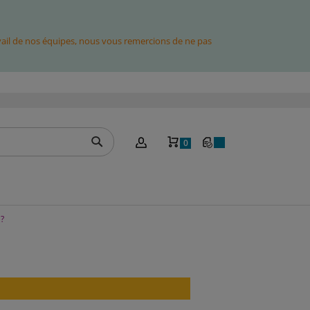
avail de nos équipes, nous vous remercions de ne pas
Mon panier
0
 ?