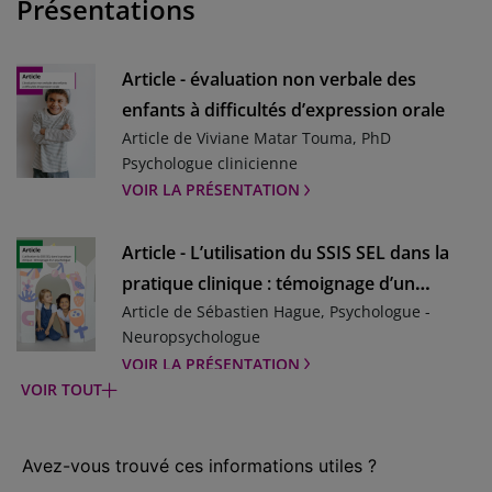
Présentations
color:#003057;}.mgz-element.e08wlle .mgz-
jeune enfant réinventé
link{color:#ffffff;background-color:#003057;}
VOIR LE TEST
Article - évaluation non verbale des
WISC-V - Échelle d'intelligence de Wechsler
enfants à difficultés d’expression orale
pour enfants et adolescents - 5ème
Article de Viviane Matar Touma, PhD
édition
Psychologue clinicienne
De 6 ans à 16 ans 11 mois
VOIR LA PRÉSENTATION
VOIR LE TEST
Article - L’utilisation du SSIS SEL dans la
BSS - Échelle d'idéation suicidaire de Beck
pratique clinique : témoignage d’un
À partir de 17 ans Évaluation de la sévérité de
Article de Sébastien Hague, Psychologue -
psychologue
l’idéation suicidaire
Neuropsychologue
VOIR LE TEST
VOIR LA PRÉSENTATION
VOIR TOUT
BHS - Échelle de désespoir de Beck
Article - Évaluation psychologique chez
À partir de 17 ansÉvalue l’intensité du
l’enfant : le diagnostic différentiel suffit-il ?
désespoir pour repérer l’intention suicidaire
Article de Robert Voyazopoulos, Psychologue
VOIR LE TEST