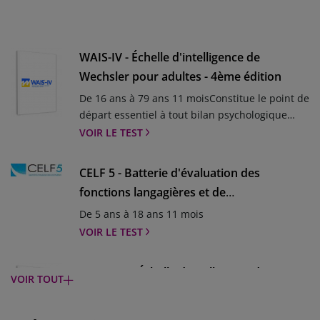
WAIS-IV - Échelle d'intelligence de
Wechsler pour adultes - 4ème édition
De 16 ans à 79 ans 11 moisConstitue le point de
départ essentiel à tout bilan psychologique
completLa WAIS-5 arrive en 2026 : la batterie de
VOIR LE TEST
référence actualisée pour répondre aux
exigences cliniques d’aujourd’huiDepuis plus
CELF 5 - Batterie d'évaluation des
de 60 ans, la WAIS constitue la batterie de
fonctions langagières et de
référence pour l’évaluation des capacités
communication
cognitives de l’adulte. Avec la WAIS-5, cet outil
De 5 ans à 18 ans 11 mois
indispensable évolue pour s’adapter aux
VOIR LE TEST
besoins cliniques actuels. Inscrivez-vous pour
être informé en priorité des actualités, du
WPPSI-IV - Échelle d'intelligence de
VOIR TOUT
lancement, des ressources à venir et des offres
Wechsler pour enfants - 4ème édition
exclusives. Je m'inscris .mgz-element.e08wlle
.mgz-link{color:#ffffff;background-
De 2 ans 6 mois à 7 ans 7 moisLe bilan du